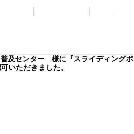
ングボードつばさ
スライディングボードNeo
お問合せ
More
習普及センター　様に『スライディングボ
認可いただきました。