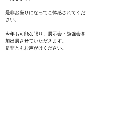
是非お座りになってご体感されてくだ
さい。
今年も可能な限り、展示会・勉強会参
加出展させていただきます。
是非ともお声がけください。
＊スライディングボードつばさのわか
りやすい使い方は
コチラ
『やしのきチャンネル』さんにご紹介
いただきました。
https://www.youtube.com/watch?
app=desktop&v=_do1xz2IlwM
2026年1月5日