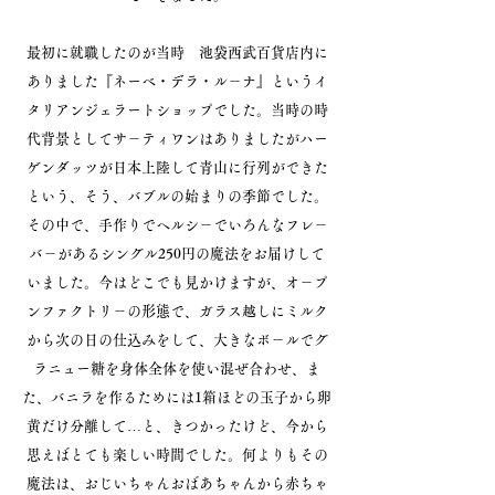
最初に就職したのが当時 池袋西武百貨店内に
ありました『ネーベ・デラ・ル－ナ』というイ
タリアンジェラ
ートショップでした。当時の時
代背景としてサ－ティワンはありましたがハー
ゲンダッツが日本上陸して青山に行列ができた
という、そう、バブルの始まりの季節でした。
その中で、手作りでヘルシ－でいろんなフレ－
バ－があるシングル250円の魔法をお届けして
いました。今はどこでも見かけますが、オ－プ
ンファクトリ－の形態で、ガラス越しにミルク
から次の日の仕込みをして、大きなボ－ルでグ
ラニュー糖を身体全体を使い混ぜ合わせ、ま
た、バニラを作るためには1箱ほどの玉子から卵
黄だけ分離して…と、きつかったけど、今から
思えばとても楽しい時間でした。何よりもその
魔法は、おじいちゃんおばあちゃんから赤ちゃ