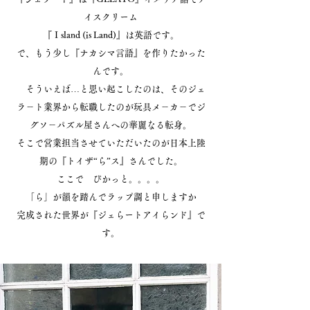
イスクリーム
『Ｉsland (is Land)』は英語です。
で、もう少し『ナカシマ言語』を作りたかった
んです。
そういえば…と思い起こしたのは、そのジェ
ラ－ト業界から転職したのが玩具メ－カ－でジ
グソ－パズル屋さんへの華麗なる転身。
そこで営業担当させていただいたのが日本上陸
期の『トイザ“ら”ス』さんでした。
ここで ぴかっと。。。。
「ら」が韻を踏んでラップ調と申しますか
完成された世界が『ジェらートアイらンド』で
す。