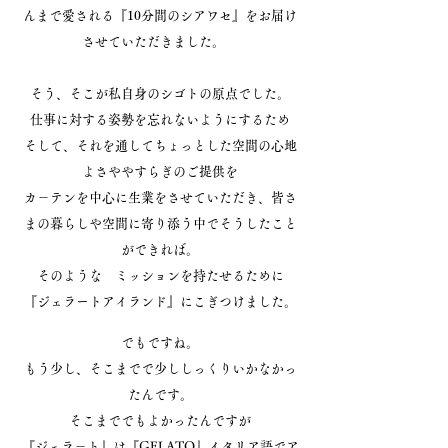
んまで愛される『10分間のシアワセ』をお届け
させていただきました。
そう、そこが私自身のシゴトの原点でした。
仕事に対する姿勢を忘れないようにするため
そして、それを通してちょっとした空間の心地
よさややすらぎのご提供を
カ－テンを中心に生業をさせていただき、皆さ
まの暮らしや空間に寄り添う中でそうしたこと
ができれば。
そのような ミッションを持たせるために
『ジェラートアイランド』にこぎつけました。
でもですね。
もう少し、そこまでで少ししっくりいかなかっ
たんです。
そこまででもよかったんですが
『ジェラ－ト』は『GELATO』イタリア語でア